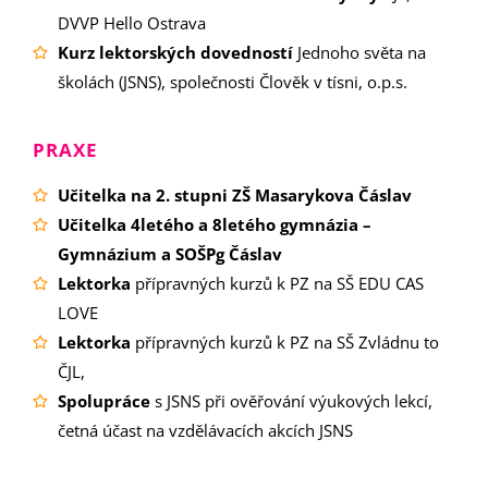
DVVP Hello Ostrava
Kurz lektorských dovedností
Jednoho světa na
školách (JSNS), společnosti Člověk v tísni, o.p.s.
PRAXE
Učitelka na 2. stupni ZŠ Masarykova Čáslav
Učitelka 4letého a 8letého gymnázia –
Gymnázium a SOŠPg Čáslav
Lektorka
přípravných kurzů k PZ na SŠ EDU CAS
LOVE
Lektorka
přípravných kurzů k PZ na SŠ Zvládnu to
ČJL,
Spolupráce
s JSNS při ověřování výukových lekcí,
četná účast na vzdělávacích akcích JSNS