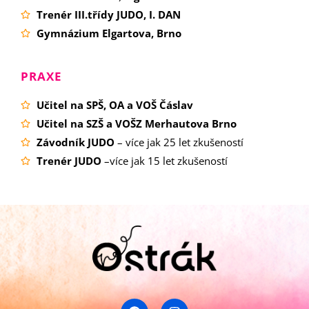
Trenér III.třídy JUDO, I. DAN
Gymnázium Elgartova, Brno
PRAXE
Učitel na SPŠ, OA a VOŠ Čáslav
Učitel na SZŠ a VOŠZ Merhautova Brno
Závodník JUDO
– více jak 25 let zkušeností
Trenér JUDO
–více jak 15 let zkušeností